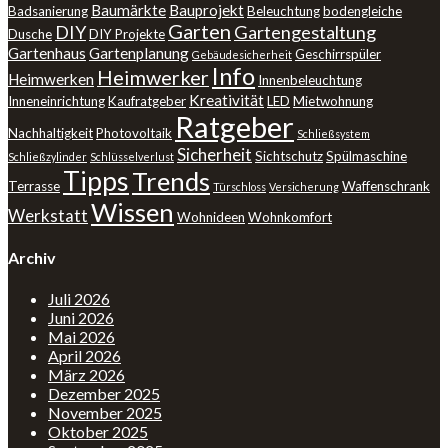
Baumärkte
Bauprojekt
Badsanierung
Beleuchtung
bodengleiche
Garten
DIY
Gartengestaltung
Dusche
DIY Projekte
Gartenhaus
Gartenplanung
Geschirrspüler
Gebäudesicherheit
Info
Heimwerker
Heimwerken
Innenbeleuchtung
Kreativität
Inneneinrichtung
Kaufratgeber
LED
Mietwohnung
Ratgeber
Nachhaltigkeit
Photovoltaik
Schließsystem
Sicherheit
Sichtschutz
Spülmaschine
Schließzylinder
Schlüsselverlust
Tipps
Trends
Terrasse
Waffenschrank
Türschloss
Versicherung
Wissen
Werkstatt
Wohnideen
Wohnkomfort
Archiv
Juli 2026
Juni 2026
Mai 2026
April 2026
März 2026
Dezember 2025
November 2025
Oktober 2025