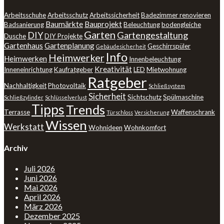
Arbeitsschuhe
Arbeitsschutz
Arbeitssicherheit
Badezimmer renovieren
Baumärkte
Bauprojekt
Badsanierung
Beleuchtung
bodengleiche
Garten
DIY
Gartengestaltung
Dusche
DIY Projekte
Gartenhaus
Gartenplanung
Geschirrspüler
Gebäudesicherheit
Info
Heimwerker
Heimwerken
Innenbeleuchtung
Kreativität
Inneneinrichtung
Kaufratgeber
LED
Mietwohnung
Ratgeber
Nachhaltigkeit
Photovoltaik
Schließsystem
Sicherheit
Sichtschutz
Spülmaschine
Schließzylinder
Schlüsselverlust
Tipps
Trends
Terrasse
Waffenschrank
Türschloss
Versicherung
Wissen
Werkstatt
Wohnideen
Wohnkomfort
Archiv
Juli 2026
Juni 2026
Mai 2026
April 2026
März 2026
Dezember 2025