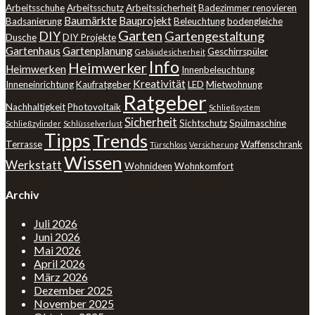
Arbeitsschuhe
Arbeitsschutz
Arbeitssicherheit
Badezimmer renovieren
Baumärkte
Bauprojekt
Badsanierung
Beleuchtung
bodengleiche
Garten
DIY
Gartengestaltung
Dusche
DIY Projekte
Gartenhaus
Gartenplanung
Geschirrspüler
Gebäudesicherheit
Info
Heimwerker
Heimwerken
Innenbeleuchtung
Kreativität
Inneneinrichtung
Kaufratgeber
LED
Mietwohnung
Ratgeber
Nachhaltigkeit
Photovoltaik
Schließsystem
Sicherheit
Sichtschutz
Spülmaschine
Schließzylinder
Schlüsselverlust
Tipps
Trends
Terrasse
Waffenschrank
Türschloss
Versicherung
Wissen
Werkstatt
Wohnideen
Wohnkomfort
Archiv
Juli 2026
Juni 2026
Mai 2026
April 2026
März 2026
Dezember 2025
November 2025