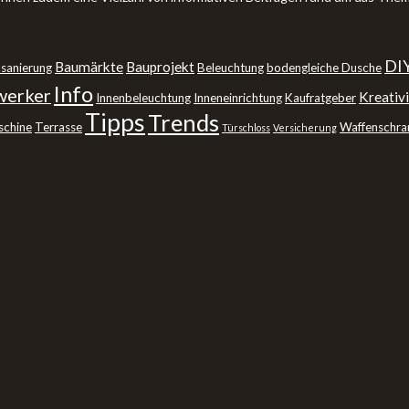
DI
Baumärkte
Bauprojekt
sanierung
Beleuchtung
bodengleiche Dusche
Info
erker
Kreativi
Innenbeleuchtung
Inneneinrichtung
Kaufratgeber
Tipps
Trends
schine
Terrasse
Waffenschra
Türschloss
Versicherung