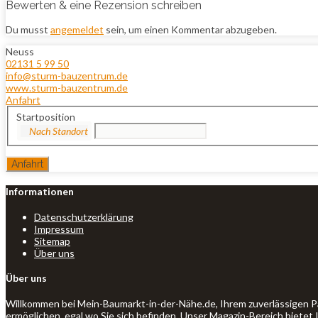
Bewerten & eine Rezension schreiben
Du musst
angemeldet
sein, um einen Kommentar abzugeben.
Neuss
02131 5 99 50
info@sturm-bauzentrum.de
www.sturm-bauzentrum.de
Anfahrt
Startposition
Informationen
Datenschutzerklärung
Impressum
Sitemap
Über uns
Über uns
Willkommen bei Mein-Baumarkt-in-der-Nähe.de, Ihrem zuverlässigen P
ermöglichen, egal wo Sie sich befinden. Unser Magazin-Bereich bietet