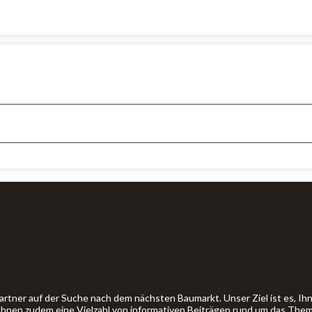
artner auf der Suche nach dem nächsten Baumarkt. Unser Ziel ist es, 
 Ihnen zudem eine Vielzahl von informativen Beiträgen rund um das The