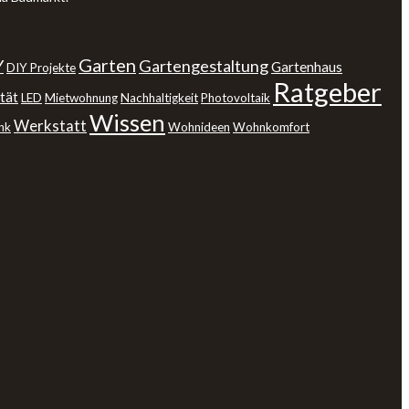
Garten
Y
Gartengestaltung
Gartenhaus
DIY Projekte
Ratgeber
tät
LED
Mietwohnung
Nachhaltigkeit
Photovoltaik
Wissen
Werkstatt
nk
Wohnideen
Wohnkomfort