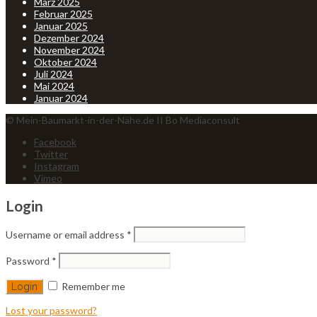
März 2025
Februar 2025
Januar 2025
Dezember 2024
November 2024
Oktober 2024
Juli 2024
Mai 2024
Januar 2024
© Mein-Baumarkt-in-der-Nähe.de II Bo Mediaconsult
Facebook
Twitter
Instagram
Vimeo
Login
Username or email address
*
Password
*
Remember me
Lost your password?