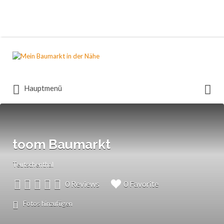
Suchen
nach:
Suchen
Hauptmenü
nach:
toom Baumarkt
Teutschenthal
0 Reviews
0 Favorite
Fotos hinzufügen