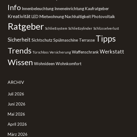
Info
Innenbeleuchtung
Inneneinrichtung
Kaufratgeber
Kreativität
LED
Mietwohnung
Nachhaltigkeit
Photovoltaik
Ratgeber
Schließsystem
Schließzylinder
Schlüsselverlust
Tipps
Sicherheit
Sichtschutz
Spülmaschine
Terrasse
Trends
Werkstatt
Waffenschrank
Türschloss
Versicherung
Wissen
Wohnideen
Wohnkomfort
ARCHIV
Juli 2026
Juni 2026
Mai 2026
April 2026
März 2026