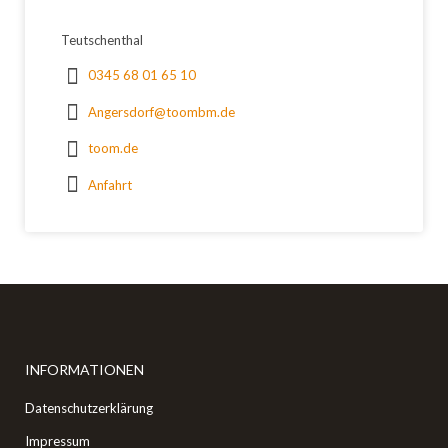
Teutschenthal
0345 68 01 65 10
Angersdorf@toombm.de
toom.de
Anfahrt
INFORMATIONEN
Datenschutzerklärung
Impressum