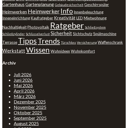
Gartenhaus
Gartenplanung
Geschirrspüler
Gebäudesicherheit
Info
Heimwerker
Heimwerken
Innenbeleuchtung
Kreativität
Inneneinrichtung
Kaufratgeber
LED
Mietwohnung
Ratgeber
Nachhaltigkeit
Photovoltaik
Schließsystem
Sicherheit
Sichtschutz
Spülmaschine
Schließzylinder
Schlüsselverlust
Tipps
Trends
Terrasse
Waffenschrank
Türschloss
Versicherung
Wissen
Werkstatt
Wohnideen
Wohnkomfort
Archiv
Juli 2026
Juni 2026
Mai 2026
April 2026
März 2026
Dezember 2025
November 2025
Oktober 2025
September 2025
August 2025