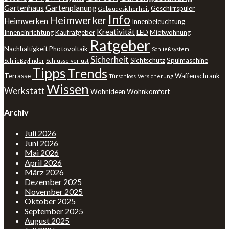
Gartenhaus
Gartenplanung
Geschirrspüler
Gebäudesicherheit
Info
Heimwerker
Heimwerken
Innenbeleuchtung
Kreativität
Inneneinrichtung
Kaufratgeber
LED
Mietwohnung
Ratgeber
Nachhaltigkeit
Photovoltaik
Schließsystem
Sicherheit
Sichtschutz
Spülmaschine
Schließzylinder
Schlüsselverlust
Tipps
Trends
Terrasse
Waffenschrank
Türschloss
Versicherung
Wissen
Werkstatt
Wohnideen
Wohnkomfort
Archiv
Juli 2026
Juni 2026
Mai 2026
April 2026
März 2026
Dezember 2025
November 2025
Oktober 2025
September 2025
August 2025