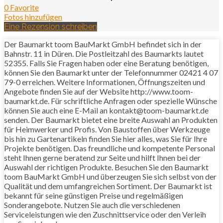
0 Favorite
Fotos hinzufügen
Eine Rezension schreiben
Der Baumarkt toom BauMarkt GmbH befindet sich in der
Bahnstr. 11 in Düren. Die Postleitzahl des Baumarkts lautet
52355. Falls Sie Fragen haben oder eine Beratung benötigen,
können Sie den Baumarkt unter der Telefonnummer 02421 4 07
79-0 erreichen. Weitere Informationen, Öffnungszeiten und
Angebote finden Sie auf der Website http://www.toom-
baumarkt.de. Für schriftliche Anfragen oder spezielle Wünsche
können Sie auch eine E-Mail an kontakt@toom-baumarkt.de
senden. Der Baumarkt bietet eine breite Auswahl an Produkten
für Heimwerker und Profis. Von Baustoffen über Werkzeuge
bis hin zu Gartenartikeln finden Sie hier alles, was Sie für Ihre
Projekte benötigen. Das freundliche und kompetente Personal
steht Ihnen gerne beratend zur Seite und hilft Ihnen bei der
Auswahl der richtigen Produkte. Besuchen Sie den Baumarkt
toom BauMarkt GmbH und überzeugen Sie sich selbst von der
Qualität und dem umfangreichen Sortiment. Der Baumarkt ist
bekannt für seine günstigen Preise und regelmäßigen
Sonderangebote. Nutzen Sie auch die verschiedenen
Serviceleistungen wie den Zuschnittservice oder den Verleih