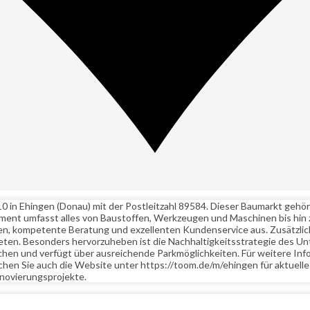
in Ehingen (Donau) mit der Postleitzahl 89584. Dieser Baumarkt gehört
iment umfasst alles von Baustoffen, Werkzeugen und Maschinen bis hin 
chen, kompetente Beratung und exzellenten Kundenservice aus. Zusätz
ieten. Besonders hervorzuheben ist die Nachhaltigkeitsstrategie des 
ichen und verfügt über ausreichende Parkmöglichkeiten. Für weitere In
hen Sie auch die Website unter https://toom.de/m/ehingen für aktuel
enovierungsprojekte.