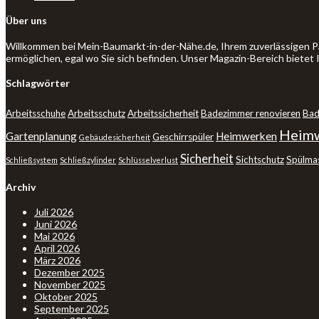
Über uns
Willkommen bei Mein-Baumarkt-in-der-Nähe.de, Ihrem zuverlässigen P
ermöglichen, egal wo Sie sich befinden. Unser Magazin-Bereich bietet
Schlagwörter
Arbeitsschuhe
Arbeitsschutz
Arbeitssicherheit
Badezimmer renovieren
Bad
Heimw
Gartenplanung
Heimwerken
Geschirrspüler
Gebäudesicherheit
Sicherheit
Sichtschutz
Spülma
Schließsystem
Schließzylinder
Schlüsselverlust
Archiv
Juli 2026
Juni 2026
Mai 2026
April 2026
März 2026
Dezember 2025
November 2025
Oktober 2025
September 2025