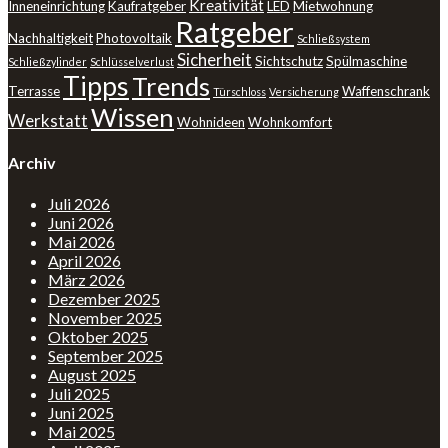
Kreativität
Inneneinrichtung
Kaufratgeber
LED
Mietwohnung
Ratgeber
Nachhaltigkeit
Photovoltaik
Schließsystem
Sicherheit
Sichtschutz
Spülmaschine
Schließzylinder
Schlüsselverlust
Tipps
Trends
Terrasse
Waffenschrank
Türschloss
Versicherung
Wissen
Werkstatt
Wohnideen
Wohnkomfort
Archiv
Juli 2026
Juni 2026
Mai 2026
April 2026
März 2026
Dezember 2025
November 2025
Oktober 2025
September 2025
August 2025
Juli 2025
Juni 2025
Mai 2025