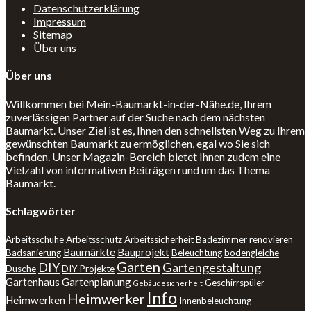
Datenschutzerklärung
Impressum
Sitemap
Über uns
Über uns
Willkommen bei Mein-Baumarkt-in-der-Nähe.de, Ihrem
zuverlässigen Partner auf der Suche nach dem nächsten
Baumarkt. Unser Ziel ist es, Ihnen den schnellsten Weg zu Ihrem
gewünschten Baumarkt zu ermöglichen, egal wo Sie sich
befinden. Unser Magazin-Bereich bietet Ihnen zudem eine
Vielzahl von informativen Beiträgen rund um das Thema
Baumarkt.
Schlagwörter
Arbeitsschuhe
Arbeitsschutz
Arbeitssicherheit
Badezimmer renovieren
Baumärkte
Bauprojekt
Badsanierung
Beleuchtung
bodengleiche
Garten
DIY
Gartengestaltung
Dusche
DIY Projekte
Gartenhaus
Gartenplanung
Geschirrspüler
Gebäudesicherheit
Info
Heimwerker
Heimwerken
Innenbeleuchtung