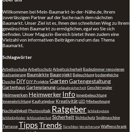
Willkommen bei Mein-Baumarkt-in-der-Nähe.de, Ihrem
zuverlässigen Partner auf der Suche nach dem nächsten
Baumarkt. Unser Ziel ist es, Ihnen den schnellsten Weg zu Ihrem
gewünschten Baumarkt zu ermöglichen, egal wo Sie sich
befinden. Unser Magazin-Bereich bietet Ihnen zudem eine
Vielzahl von informativen Beiträgen rund um das Thema
Baumarkt.
Schlagwörter
Arbeitsschuhe
Arbeitsschutz
Arbeitssicherheit
Badezimmer renovieren
Baumärkte
Bauprojekt
Badsanierung
Beleuchtung
bodengleiche
Garten
DIY
Gartengestaltung
Dusche
DIY Projekte
Gartenhaus
Gartenplanung
Geschirrspüler
Gebäudesicherheit
Info
Heimwerker
Heimwerken
Innenbeleuchtung
Kreativität
Inneneinrichtung
Kaufratgeber
LED
Mietwohnung
Ratgeber
Nachhaltigkeit
Photovoltaik
Schließsystem
Sicherheit
Sichtschutz
Spülmaschine
Schließzylinder
Schlüsselverlust
Tipps
Trends
Terrasse
Waffenschrank
Türschloss
Versicherung