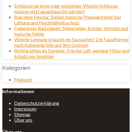
Schlüssel verloren oder gestohlen: Welche Schlösser
müssen jetzt ausgetauscht werden?
Bad ohne Fenster: Sieben typische Planungsfehler bei
Lüftung und Feuchtigkeitsschutz
Fugenloses Bad planen: Materialien, Kosten, Vorteile und
typische Fehler
Welche Leistung braucht ein Saunaofen? Die Faustformel
nach Kabinengröße und ihre Grenzen
Richtig lüften im Sommer: Frische Luft, weniger Hitze und
Schutz vor Insekten
Kategorien
Magazin
Informationen
Datenschutzerklärung
Impressum
Sitemap
Über uns
Über uns