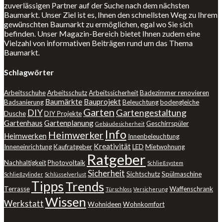
zuverlässigen Partner auf der Suche nach dem nächsten
Baumarkt. Unser Ziel ist es, Ihnen den schnellsten Weg zu Ihrem
gewünschten Baumarkt zu ermöglichen, egal wo Sie sich
befinden. Unser Magazin-Bereich bietet Ihnen zudem eine
Vielzahl von informativen Beiträgen rund um das Thema
Baumarkt.
Schlagwörter
Arbeitsschuhe
Arbeitsschutz
Arbeitssicherheit
Badezimmer renovieren
Baumärkte
Bauprojekt
Badsanierung
Beleuchtung
bodengleiche
Garten
DIY
Gartengestaltung
Dusche
DIY Projekte
Gartenhaus
Gartenplanung
Geschirrspüler
Gebäudesicherheit
Info
Heimwerker
Heimwerken
Innenbeleuchtung
Kreativität
Inneneinrichtung
Kaufratgeber
LED
Mietwohnung
Ratgeber
Nachhaltigkeit
Photovoltaik
Schließsystem
Sicherheit
Sichtschutz
Spülmaschine
Schließzylinder
Schlüsselverlust
Tipps
Trends
Terrasse
Waffenschrank
Türschloss
Versicherung
Wissen
Werkstatt
Wohnideen
Wohnkomfort