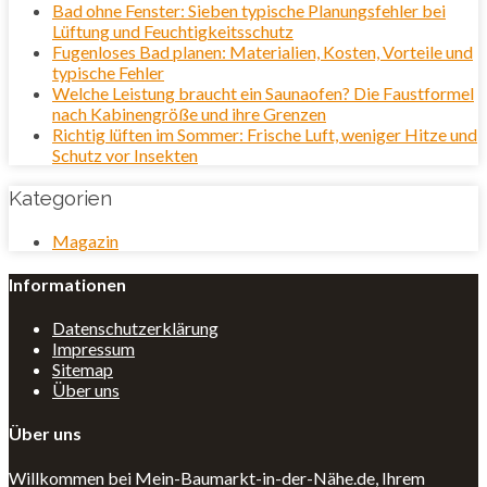
Bad ohne Fenster: Sieben typische Planungsfehler bei
Lüftung und Feuchtigkeitsschutz
Fugenloses Bad planen: Materialien, Kosten, Vorteile und
typische Fehler
Welche Leistung braucht ein Saunaofen? Die Faustformel
nach Kabinengröße und ihre Grenzen
Richtig lüften im Sommer: Frische Luft, weniger Hitze und
Schutz vor Insekten
Kategorien
Magazin
Informationen
Datenschutzerklärung
Impressum
Sitemap
Über uns
Über uns
Willkommen bei Mein-Baumarkt-in-der-Nähe.de, Ihrem