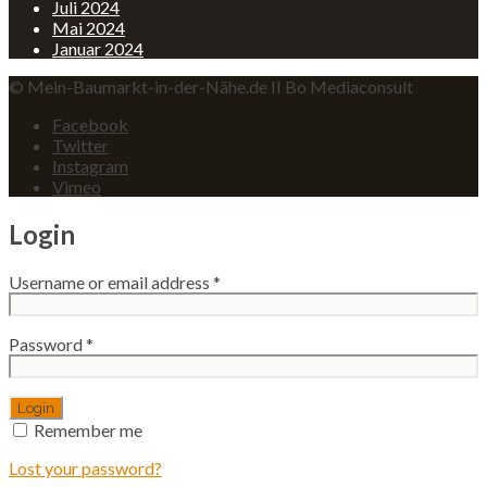
Juli 2024
Mai 2024
Januar 2024
© Mein-Baumarkt-in-der-Nähe.de II Bo Mediaconsult
Facebook
Twitter
Instagram
Vimeo
Login
Username or email address
*
Password
*
Remember me
Lost your password?