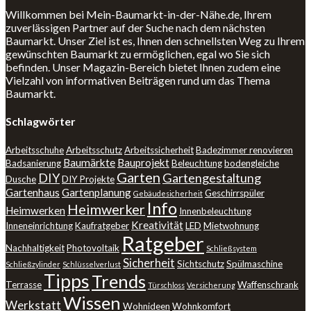
Willkommen bei Mein-Baumarkt-in-der-Nähe.de, Ihrem
zuverlässigen Partner auf der Suche nach dem nächsten
Baumarkt. Unser Ziel ist es, Ihnen den schnellsten Weg zu Ihrem
gewünschten Baumarkt zu ermöglichen, egal wo Sie sich
befinden. Unser Magazin-Bereich bietet Ihnen zudem eine
Vielzahl von informativen Beiträgen rund um das Thema
Baumarkt.
Schlagwörter
Arbeitsschuhe
Arbeitsschutz
Arbeitssicherheit
Badezimmer renovieren
Baumärkte
Bauprojekt
Badsanierung
Beleuchtung
bodengleiche
Garten
DIY
Gartengestaltung
Dusche
DIY Projekte
Gartenhaus
Gartenplanung
Geschirrspüler
Gebäudesicherheit
Info
Heimwerker
Heimwerken
Innenbeleuchtung
Kreativität
Inneneinrichtung
Kaufratgeber
LED
Mietwohnung
Ratgeber
Nachhaltigkeit
Photovoltaik
Schließsystem
Sicherheit
Sichtschutz
Spülmaschine
Schließzylinder
Schlüsselverlust
Tipps
Trends
Terrasse
Waffenschrank
Türschloss
Versicherung
Wissen
Werkstatt
Wohnideen
Wohnkomfort