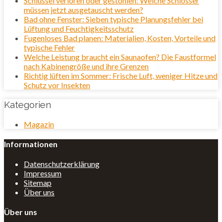
Schlüssel verloren oder gestohlen: Welche Schlösser
müssen jetzt ausgetauscht werden?
Bad ohne Fenster: Sieben typische Planungsfehler bei
Lüftung und Feuchtigkeitsschutz
Fugenloses Bad planen: Materialien, Kosten, Vorteile und
typische Fehler
Welche Leistung braucht ein Saunaofen? Die Faustformel
nach Kabinengröße und ihre Grenzen
Richtig lüften im Sommer: Frische Luft, weniger Hitze und
Schutz vor Insekten
Kategorien
Magazin
Informationen
Datenschutzerklärung
Impressum
Sitemap
Über uns
Über uns