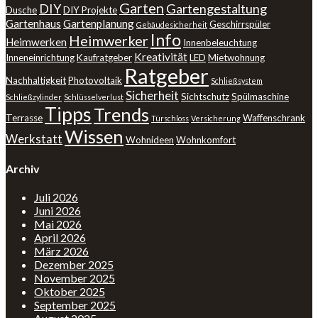
Garten
DIY
Gartengestaltung
Dusche
DIY Projekte
Gartenhaus
Gartenplanung
Geschirrspüler
Gebäudesicherheit
Info
Heimwerker
Heimwerken
Innenbeleuchtung
Kreativität
Inneneinrichtung
Kaufratgeber
LED
Mietwohnung
Ratgeber
Nachhaltigkeit
Photovoltaik
Schließsystem
Sicherheit
Sichtschutz
Spülmaschine
Schließzylinder
Schlüsselverlust
Tipps
Trends
Terrasse
Waffenschrank
Türschloss
Versicherung
Wissen
Werkstatt
Wohnideen
Wohnkomfort
Archiv
Juli 2026
Juni 2026
Mai 2026
April 2026
März 2026
Dezember 2025
November 2025
Oktober 2025
September 2025