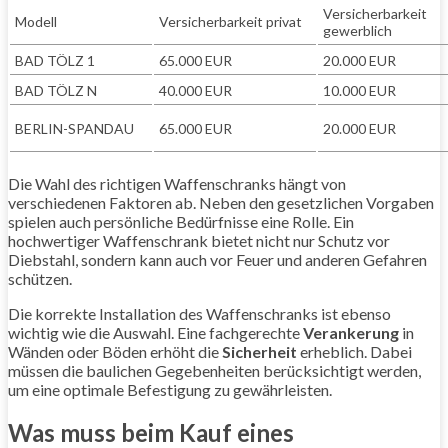
Versicherbarkeit
Modell
Versicherbarkeit privat
gewerblich
BAD TÖLZ 1
65.000 EUR
20.000 EUR
BAD TÖLZ N
40.000 EUR
10.000 EUR
BERLIN-SPANDAU
65.000 EUR
20.000 EUR
Die Wahl des richtigen Waffenschranks hängt von
verschiedenen Faktoren ab. Neben den gesetzlichen Vorgaben
spielen auch persönliche Bedürfnisse eine Rolle. Ein
hochwertiger Waffenschrank bietet nicht nur Schutz vor
Diebstahl, sondern kann auch vor Feuer und anderen Gefahren
schützen.
Die korrekte Installation des Waffenschranks ist ebenso
wichtig wie die Auswahl. Eine fachgerechte
Verankerung
in
Wänden oder Böden erhöht die
Sicherheit
erheblich. Dabei
müssen die baulichen Gegebenheiten berücksichtigt werden,
um eine optimale Befestigung zu gewährleisten.
Was muss beim Kauf eines