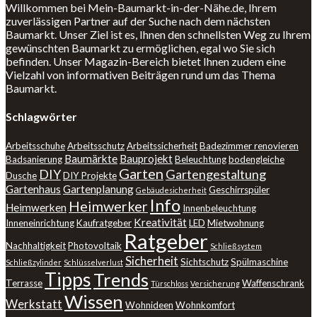
Willkommen bei Mein-Baumarkt-in-der-Nähe.de, Ihrem
zuverlässigen Partner auf der Suche nach dem nächsten
Baumarkt. Unser Ziel ist es, Ihnen den schnellsten Weg zu Ihrem
gewünschten Baumarkt zu ermöglichen, egal wo Sie sich
befinden. Unser Magazin-Bereich bietet Ihnen zudem eine
Vielzahl von informativen Beiträgen rund um das Thema
Baumarkt.
Schlagwörter
Arbeitsschuhe
Arbeitsschutz
Arbeitssicherheit
Badezimmer renovieren
Baumärkte
Bauprojekt
Badsanierung
Beleuchtung
bodengleiche
Garten
DIY
Gartengestaltung
Dusche
DIY Projekte
Gartenhaus
Gartenplanung
Geschirrspüler
Gebäudesicherheit
Info
Heimwerker
Heimwerken
Innenbeleuchtung
Kreativität
Inneneinrichtung
Kaufratgeber
LED
Mietwohnung
Ratgeber
Nachhaltigkeit
Photovoltaik
Schließsystem
Sicherheit
Sichtschutz
Spülmaschine
Schließzylinder
Schlüsselverlust
Tipps
Trends
Terrasse
Waffenschrank
Türschloss
Versicherung
Wissen
Werkstatt
Wohnideen
Wohnkomfort