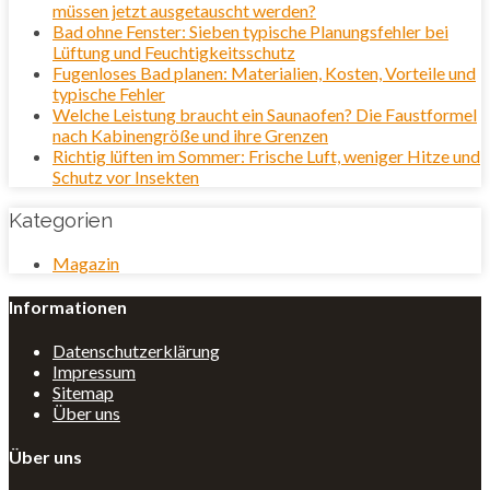
müssen jetzt ausgetauscht werden?
Bad ohne Fenster: Sieben typische Planungsfehler bei
Lüftung und Feuchtigkeitsschutz
Fugenloses Bad planen: Materialien, Kosten, Vorteile und
typische Fehler
Welche Leistung braucht ein Saunaofen? Die Faustformel
nach Kabinengröße und ihre Grenzen
Richtig lüften im Sommer: Frische Luft, weniger Hitze und
Schutz vor Insekten
Kategorien
Magazin
Informationen
Datenschutzerklärung
Impressum
Sitemap
Über uns
Über uns