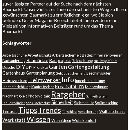
zuverlässigen Partner auf der Suche nach dem nächsten
Baumarkt. Unser Ziel ist es, Ihnen den schnellsten Weg zu Ihrem
gewünschten Baumarkt zu ermöglichen, egal wo Sie sich
befinden. Unser Magazin-Bereich bietet Ihnen zudem eine
Vielzahl von informativen Beiträgen rund um das Thema
Baumarkt.
Schlagwörter
Arbeitsschuhe
Arbeitsschutz
Arbeitssicherheit
Badezimmer renovieren
Baumärkte
Bauprojekt
Badsanierung
Beleuchtung
bodengleiche
Garten
DIY
Gartengestaltung
Dusche
DIY Projekte
Gartenhaus
Gartenplanung
Geschirrspüler
Gebäudesicherheit
Info
Heimwerker
Heimwerken
Innenbeleuchtung
Kreativität
Inneneinrichtung
Kaufratgeber
LED
Mietwohnung
Ratgeber
Nachhaltigkeit
Photovoltaik
Schließsystem
Sicherheit
Sichtschutz
Spülmaschine
Schließzylinder
Schlüsselverlust
Tipps
Trends
Terrasse
Waffenschrank
Türschloss
Versicherung
Wissen
Werkstatt
Wohnideen
Wohnkomfort