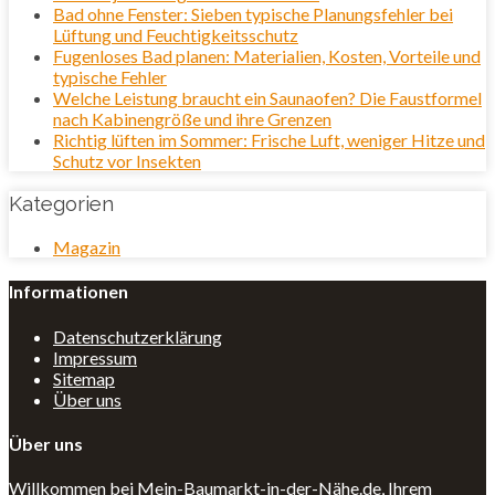
Bad ohne Fenster: Sieben typische Planungsfehler bei
Lüftung und Feuchtigkeitsschutz
Fugenloses Bad planen: Materialien, Kosten, Vorteile und
typische Fehler
Welche Leistung braucht ein Saunaofen? Die Faustformel
nach Kabinengröße und ihre Grenzen
Richtig lüften im Sommer: Frische Luft, weniger Hitze und
Schutz vor Insekten
Kategorien
Magazin
Informationen
Datenschutzerklärung
Impressum
Sitemap
Über uns
Über uns
Willkommen bei Mein-Baumarkt-in-der-Nähe.de, Ihrem