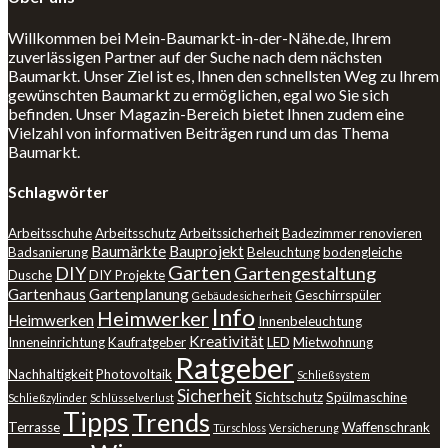
Willkommen bei Mein-Baumarkt-in-der-Nähe.de, Ihrem
zuverlässigen Partner auf der Suche nach dem nächsten
Baumarkt. Unser Ziel ist es, Ihnen den schnellsten Weg zu Ihrem
gewünschten Baumarkt zu ermöglichen, egal wo Sie sich
befinden. Unser Magazin-Bereich bietet Ihnen zudem eine
Vielzahl von informativen Beiträgen rund um das Thema
Baumarkt.
Schlagwörter
Arbeitsschuhe
Arbeitsschutz
Arbeitssicherheit
Badezimmer renovieren
Baumärkte
Bauprojekt
Badsanierung
Beleuchtung
bodengleiche
Garten
DIY
Gartengestaltung
Dusche
DIY Projekte
Gartenhaus
Gartenplanung
Geschirrspüler
Gebäudesicherheit
Info
Heimwerker
Heimwerken
Innenbeleuchtung
Kreativität
Inneneinrichtung
Kaufratgeber
LED
Mietwohnung
Ratgeber
Nachhaltigkeit
Photovoltaik
Schließsystem
Sicherheit
Sichtschutz
Spülmaschine
Schließzylinder
Schlüsselverlust
Tipps
Trends
Terrasse
Waffenschrank
Türschloss
Versicherung