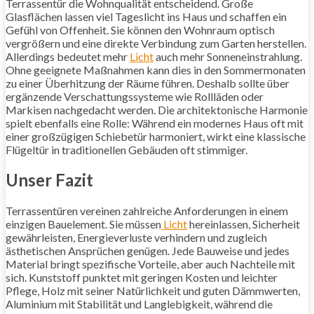
Terrassentür die Wohnqualität entscheidend. Große
Glasflächen lassen viel Tageslicht ins Haus und schaffen ein
Gefühl von Offenheit. Sie können den Wohnraum optisch
vergrößern und eine direkte Verbindung zum Garten herstellen.
Allerdings bedeutet mehr
Licht
auch mehr Sonneneinstrahlung.
Ohne geeignete Maßnahmen kann dies in den Sommermonaten
zu einer Überhitzung der Räume führen. Deshalb sollte über
ergänzende Verschattungssysteme wie Rollläden oder
Markisen nachgedacht werden. Die architektonische Harmonie
spielt ebenfalls eine Rolle: Während ein modernes Haus oft mit
einer großzügigen Schiebetür harmoniert, wirkt eine klassische
Flügeltür in traditionellen Gebäuden oft stimmiger.
Unser Fazit
Terrassentüren vereinen zahlreiche Anforderungen in einem
einzigen Bauelement. Sie müssen
Licht
hereinlassen, Sicherheit
gewährleisten, Energieverluste verhindern und zugleich
ästhetischen Ansprüchen genügen. Jede Bauweise und jedes
Material bringt spezifische Vorteile, aber auch Nachteile mit
sich. Kunststoff punktet mit geringen Kosten und leichter
Pflege, Holz mit seiner Natürlichkeit und guten Dämmwerten,
Aluminium mit Stabilität und Langlebigkeit, während die