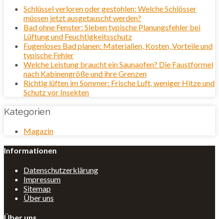
Schlüssel verloren oder gestohlen: Welche Schlösser
müssen jetzt ausgetauscht werden?
Bad ohne Fenster: Sieben typische Planungsfehler bei
Lüftung und Feuchtigkeitsschutz
Fugenloses Bad planen: Materialien, Kosten, Vorteile und
typische Fehler
Welche Leistung braucht ein Saunaofen? Die Faustformel
nach Kabinengröße und ihre Grenzen
Richtig lüften im Sommer: Frische Luft, weniger Hitze und
Schutz vor Insekten
Kategorien
Magazin
Informationen
Datenschutzerklärung
Impressum
Sitemap
Über uns
Über uns